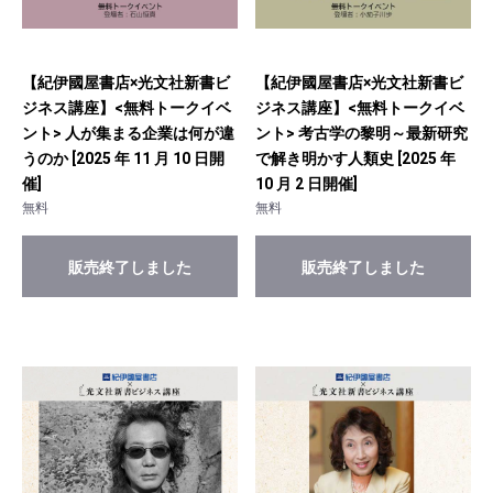
【紀伊國屋書店×光文社新書ビ
【紀伊國屋書店×光文社新書ビ
ジネス講座】<無料トークイベ
ジネス講座】<無料トークイベ
ント> 人が集まる企業は何が違
ント> 考古学の黎明～最新研究
うのか [2025 年 11 月 10 日開
で解き明かす人類史 [2025 年
催]
10 月 2 日開催]
無料
無料
販売終了しました
販売終了しました