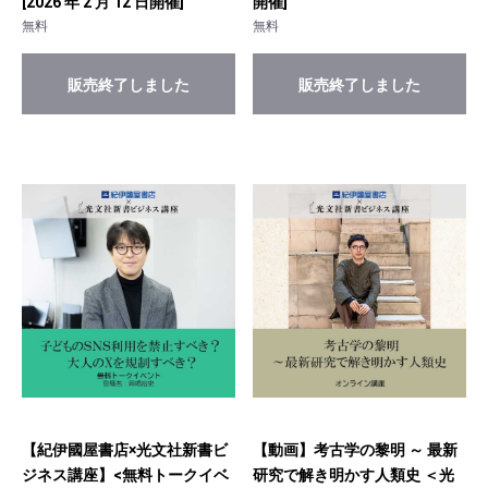
[2026 年 2 月 12 日開催]
開催]
無料
無料
販売終了しました
販売終了しました
【紀伊國屋書店×光文社新書ビ
【動画】考古学の黎明 ～ 最新
ジネス講座】<無料トークイベ
研究で解き明かす人類史 ＜光