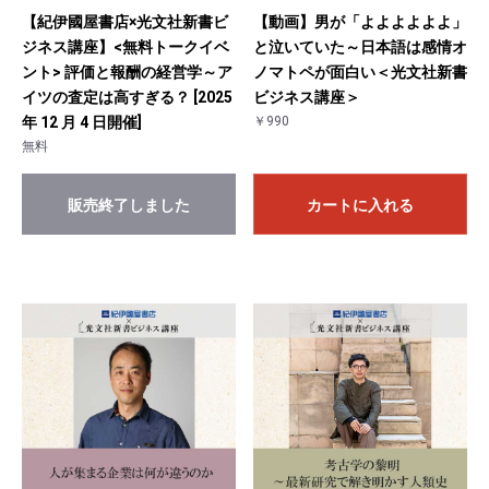
【紀伊國屋書店×光文社新書ビ
【動画】男が「よよよよよよ」
ジネス講座】<無料トークイベ
と泣いていた～日本語は感情オ
ント> 評価と報酬の経営学～ア
ノマトペが面白い＜光文社新書
イツの査定は高すぎる？ [2025
ビジネス講座＞
年 12 月 4 日開催]
￥990
無料
販売終了しました
カートに入れる