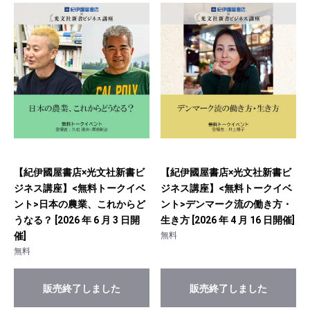
【紀伊國屋書店×光文社新書ビ
【紀伊國屋書店×光文社新書ビ
ジネス講座】<無料トークイベ
ジネス講座】<無料トークイベ
ント>日本の農業、これからど
ント>デンマーク流の働き方・
うなる？ [2026 年 6 月 3 日開
生き方 [2026 年 4 月 16 日開催]
催]
無料
無料
販売終了しました
販売終了しました