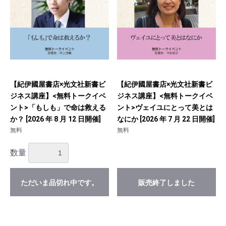
【紀伊國屋書店×光文社新書ビ
【紀伊國屋書店×光文社新書ビ
ジネス講座】<無料トークイベ
ジネス講座】<無料トークイベ
ント>「もしも」で命は救える
ント>ヴェイユにとって美とは
か？ [2026 年 8 月 12 日開催]
なにか [2026 年 7 月 22 日開催]
無料
無料
数量
ただいま品切れ中です。
販売終了しました