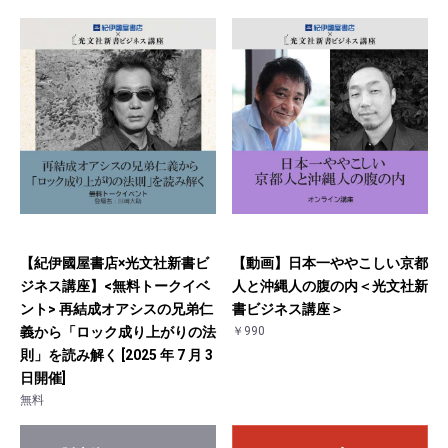
【紀伊國屋書店×光文社新書ビ
【動画】日本一ややこしい京都
ジネス講座】<無料トークイベ
人と沖縄人の腹の内＜光文社新
ント> 再結成オアシスの兄弟仁
書ビジネス講座＞
義から「ロック成り上がりの法
￥990
則」を読み解く [2025 年 7 月 3
日開催]
無料