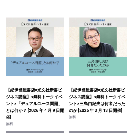
【紀伊國屋書店×光文社新書ビ
【紀伊國屋書店×光文社新書ビ
ジネス講座】<無料トークイベ
ジネス講座】<無料トークイベ
ント>「デュアルユース問題」
ント>三島由紀夫は何者だった
とは何か？ [2026 年 4 月 9 日開
のか [2026 年 3 月 13 日開催]
催]
無料
無料