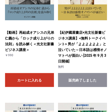
【動画】再結成オアシスの兄弟
【紀伊國屋書店×光文社新書ビ
仁義から「ロック成り上がりの
ジネス講座】<無料トークイベ
法則」を読み解く＜光文社新書
ント> 男が「よよよよよよ」と
ビジネス講座＞
泣いていた～日本語は感情オノ
￥990
マトペが面白い [2025 年 9 月 3
日開催]
無料
カートに入れる
販売終了しました