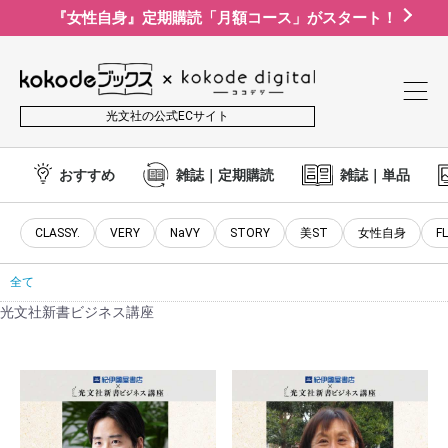
『女性自身』定期購読「月額コース」がスタート！
光文社の公式ECサイト
おすすめ
雑誌｜定期購読
雑誌｜単品
CLASSY.
VERY
NaVY
STORY
美ST
女性自身
F
全て
光文社新書ビジネス講座