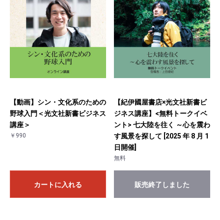
【動画】シン・文化系のための
【紀伊國屋書店×光文社新書ビ
野球入門＜光文社新書ビジネス
ジネス講座】<無料トークイベ
講座＞
ント> 七大陸を往く ～心を震わ
￥990
す風景を探して [2025 年 8 月 1
日開催]
無料
カートに入れる
販売終了しました