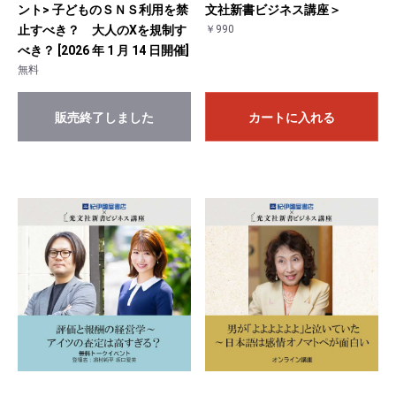
ント> 子どものＳＮＳ利用を禁
文社新書ビジネス講座＞
止すべき？ 大人のXを規制す
￥990
べき？ [2026 年 1 月 14 日開催]
無料
販売終了しました
カートに入れる
お買い物を続ける
カートへ進む